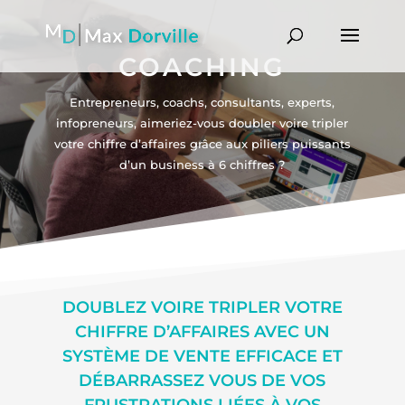
COACHING
Entrepreneurs, coachs, consultants, experts,
infopreneurs, aimeriez-vous doubler voire tripler
votre chiffre d’affaires grâce aux piliers puissants
d’un business à 6 chiffres ?
DOUBLEZ VOIRE TRIPLER VOTRE
CHIFFRE D’AFFAIRES AVEC UN
SYSTÈME DE VENTE EFFICACE ET
DÉBARRASSEZ VOUS DE VOS
FRUSTRATIONS LIÉES À VOS