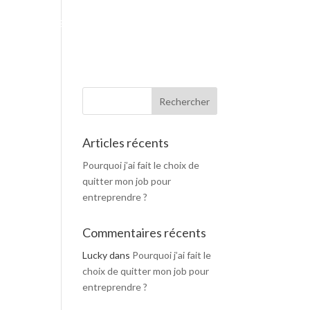
F
I
ON
BUSINESS BOOSTER
CONTACT
A
N
C
S
E
T
B
A
O
G
O
R
K
A
M
Articles récents
Pourquoi j’ai fait le choix de
quitter mon job pour
entreprendre ?
Commentaires récents
Lucky
dans
Pourquoi j’ai fait le
choix de quitter mon job pour
entreprendre ?