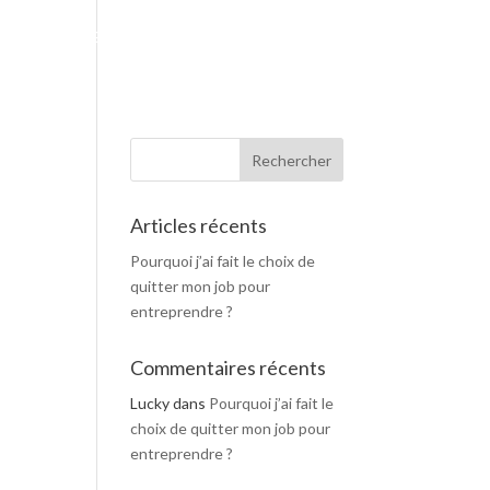
F
I
ON
BUSINESS BOOSTER
CONTACT
A
N
C
S
E
T
B
A
O
G
O
R
K
A
M
Articles récents
Pourquoi j’ai fait le choix de
quitter mon job pour
entreprendre ?
Commentaires récents
Lucky
dans
Pourquoi j’ai fait le
choix de quitter mon job pour
entreprendre ?